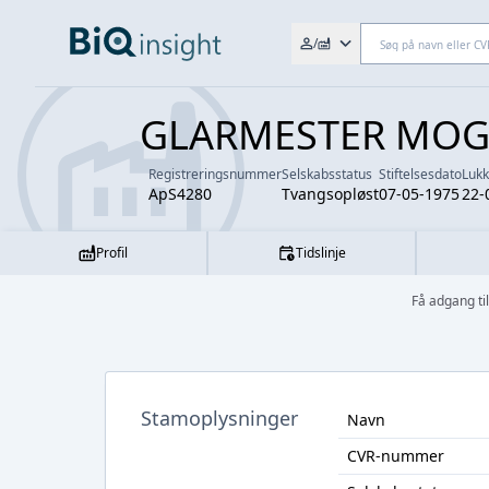
Søg efter fx. CVR-nr., navn,
/
GLARMESTER MOGE
Registreringsnummer
Selskabsstatus
Stiftelsesdato
Luk
ApS4280
Tvangsopløst
07-05-1975
22-
Profil
Tidslinje
Få adgang t
Stamoplysninger
Navn
CVR-nummer