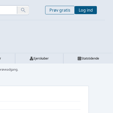
Prøv gratis
Log ind
r
Ejerskaber
Statstidende
prøveadgang.