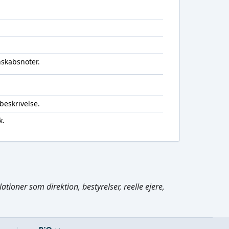
nskabsnoter.
beskrivelse.
k.
Cmd/Ctrl
+
K
tioner som direktion, bestyrelser, reelle ejere,
/
↓