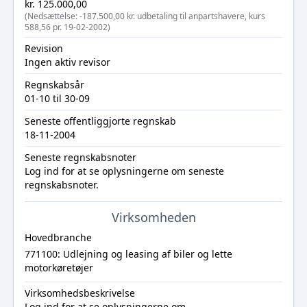
kr. 125.000,00
(Nedsættelse: -187.500,00 kr. udbetaling til anpartshavere, kurs
588,56 pr. 19-02-2002)
Revision
Ingen aktiv revisor
Regnskabsår
01-10 til 30-09
Seneste offentliggjorte regnskab
18-11-2004
Seneste regnskabsnoter
Log ind
for at se oplysningerne om seneste
regnskabsnoter.
Virksomheden
Hovedbranche
771100: Udlejning og leasing af biler og lette
motorkøretøjer
Virksomhedsbeskrivelse
Log ind
for at se oplysningerne om