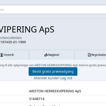
 adresse...
VIPERING ApS
sesdato
Lukkedato
-1974
05-01-1999
Historik
Nøgletal
Regnskabe
ang til alle oplysninger om ARISTON HERREEKVIPERING ApS med en gratis prøve
Bestil gratis prøveadgang
Allerede kunde?
Log ind
ARISTON HERREEKVIPERING ApS
51648714