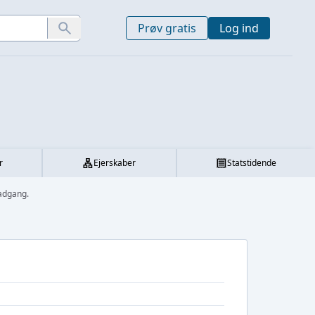
Prøv gratis
Log ind
r
Ejerskaber
Statstidende
adgang.