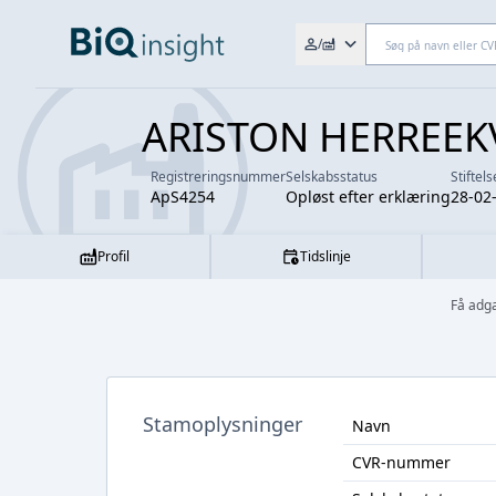
Søg efter fx. CVR-nr., navn,
/
ARISTON HERREEK
Registreringsnummer
Selskabsstatus
Stiftel
ApS4254
Opløst efter erklæring
28-02
Profil
Tidslinje
Få adg
Stamoplysninger
Navn
CVR-nummer