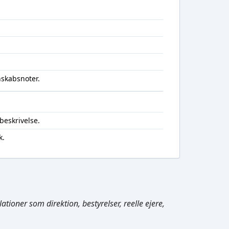
nskabsnoter.
beskrivelse.
k.
Cmd/Ctrl
+
K
tioner som direktion, bestyrelser, reelle ejere,
/