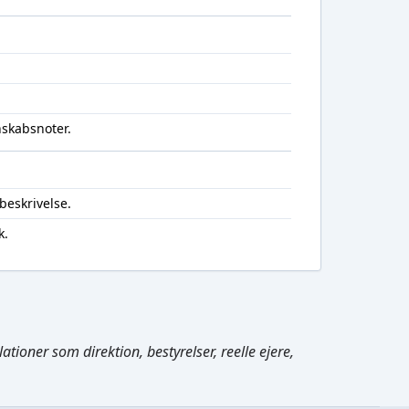
nskabsnoter.
beskrivelse.
k.
Cmd/Ctrl
+
K
tioner som direktion, bestyrelser, reelle ejere,
/
↓