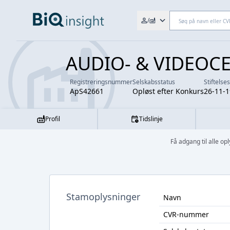
Søg efter fx. CVR-nr., navn,
/
AUDIO- & VIDEOCE
Registreringsnummer
Selskabsstatus
Stiftelse
ApS42661
Opløst efter Konkurs
26-11-
Profil
Tidslinje
Få adgang til alle
Stamoplysninger
Navn
CVR-nummer