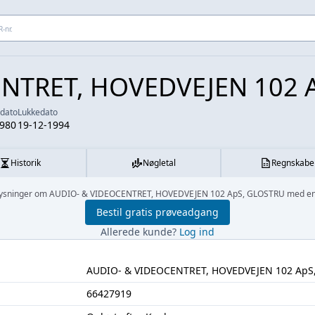
 adresse...
NTRET, HOVEDVEJEN 102 
sdato
Lukkedato
1980
19-12-1994
Historik
Nøgletal
Regnskabe
 oplysninger om AUDIO- & VIDEOCENTRET, HOVEDVEJEN 102 ApS, GLOSTRU med en 
Bestil gratis prøveadgang
Allerede kunde?
Log ind
AUDIO- & VIDEOCENTRET, HOVEDVEJEN 102 ApS
66427919