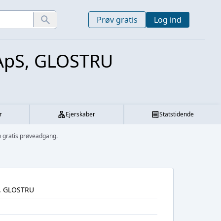
Prøv gratis
Log ind
ApS, GLOSTRU
r
Ejerskaber
Statstidende
gratis prøveadgang.
, GLOSTRU