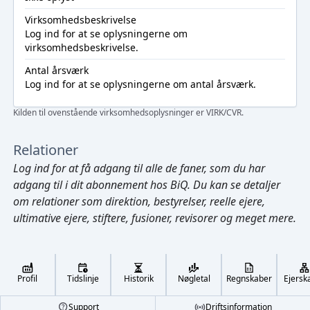
Virksomhedsbeskrivelse
Log ind
for at se oplysningerne om
virksomhedsbeskrivelse.
Antal årsværk
Log ind
for at se oplysningerne om antal årsværk.
Kilden til ovenstående virksomhedsoplysninger er VIRK/CVR.
Relationer
Log ind
for at få adgang til alle de faner, som du har
adgang til i dit abonnement hos BiQ. Du kan se detaljer
om relationer som direktion, bestyrelser, reelle ejere,
ultimative ejere, stiftere, fusioner, revisorer og meget mere.
Cmd/Ctrl
+
K
/
↓
Profil
Tidslinje
Historik
Nøgletal
Regnskaber
Ejersk
←
,
→
Footer
Support
Driftsinformation