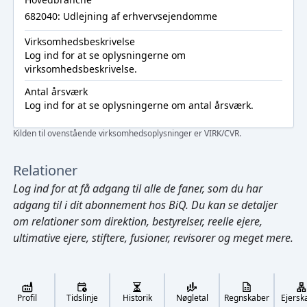
682040: Udlejning af erhvervsejendomme
Virksomhedsbeskrivelse
Log ind
for at se oplysningerne om
virksomhedsbeskrivelse.
Antal årsværk
Log ind
for at se oplysningerne om antal årsværk.
Kilden til ovenstående virksomhedsoplysninger er VIRK/CVR.
Relationer
Log ind
for at få adgang til alle de faner, som du har
adgang til i dit abonnement hos BiQ. Du kan se detaljer
om relationer som direktion, bestyrelser, reelle ejere,
ultimative ejere, stiftere, fusioner, revisorer og meget mere.
Cmd/Ctrl
+
K
/
↓
Profil
Tidslinje
Historik
Nøgletal
Regnskaber
Ejersk