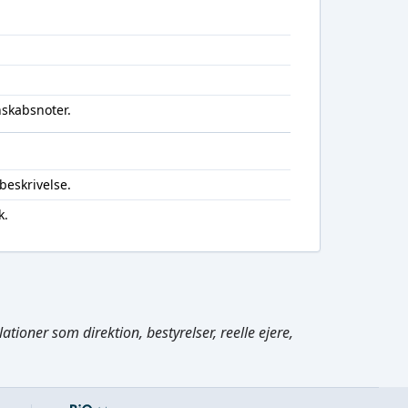
nskabsnoter.
beskrivelse.
k.
Cmd/Ctrl
+
K
tioner som direktion, bestyrelser, reelle ejere,
/
↓