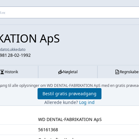
 adresse...
KATION ApS
sdato
Lukkedato
1981
28-02-1992
Historik
Nøgletal
Regnskabe
gang til alle oplysninger om WD DENTAL-FABRIKATION ApS med en gratis prøvea
Bestil gratis prøveadgang
Allerede kunde?
Log ind
WD DENTAL-FABRIKATION ApS
56161368