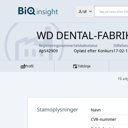
Søg efter fx. CVR-nr., navn,
/
WD DENTAL-FABRI
Registreringsnummer
Selskabsstatus
Stiftelse
ApS42909
Opløst efter Konkurs
17-02-
Profil
Tidslinje
Få ad
Stamoplysninger
Navn
CVR-nummer