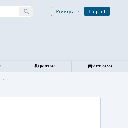
Prøv gratis
Log ind
r
Ejerskaber
Statstidende
dgang.