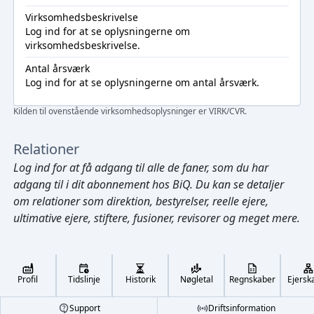
Virksomhedsbeskrivelse
Log ind
for at se oplysningerne om
virksomhedsbeskrivelse.
Antal årsværk
Log ind
for at se oplysningerne om antal årsværk.
Kilden til ovenstående virksomhedsoplysninger er VIRK/CVR.
Relationer
Log ind
for at få adgang til alle de faner, som du har
adgang til i dit abonnement hos BiQ. Du kan se detaljer
om relationer som direktion, bestyrelser, reelle ejere,
ultimative ejere, stiftere, fusioner, revisorer og meget mere.
Cmd/Ctrl
+
K
/
↓
Profil
Tidslinje
Historik
Nøgletal
Regnskaber
Ejersk
←
,
→
Footer
Support
Driftsinformation