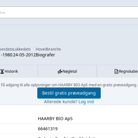
 adresse...
lsesdato
Lukkedato
Hovedbranche
1-1980
24-05-2012
Biografer
Historik
Nøgletal
Regnskabe
Få adgang til alle oplysninger om HAARBY BIO ApS med en gratis prøveadgang.
Bestil gratis prøveadgang
Allerede kunde?
Log ind
HAARBY BIO ApS
66461319