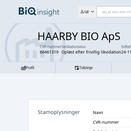
Søg efter fx. CVR-nr., navn,
/
HAARBY BIO ApS
CVR-nummer
Selskabsstatus
Stifte
66461319
Opløst efter frivillig likvidation
24-1
Profil
Tidslinje
Stamoplysninger
Navn
CVR-nummer