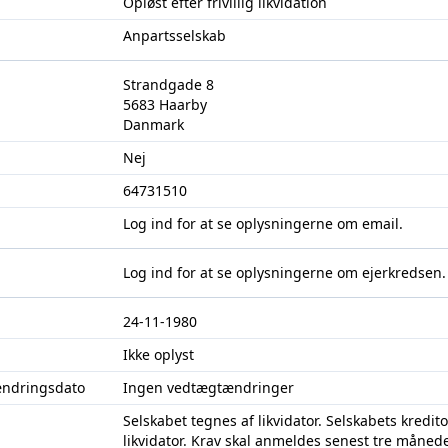
Opløst efter frivillig likvidation
Anpartsselskab
Strandgade 8
5683 Haarby
Danmark
Nej
64731510
Log ind
for at se oplysningerne om email.
Log ind
for at se oplysningerne om ejerkredsen.
24-11-1980
Ikke oplyst
ændringsdato
Ingen vedtægtændringer
Selskabet tegnes af likvidator. Selskabets kredito
likvidator. Krav skal anmeldes senest tre månede