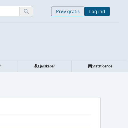
Prøv gratis
Log ind
r
Ejerskaber
Statstidende