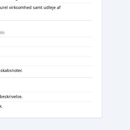
turel virksomhed samt udleje af
96)
nskabsnoter.
beskrivelse.
k.