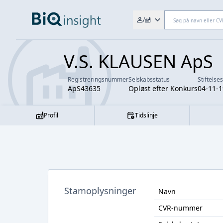
Søg efter fx. CVR-nr., navn,
/
V.S. KLAUSEN ApS
Registreringsnummer
Selskabsstatus
Stiftelse
ApS43635
Opløst efter Konkurs
04-11-
Profil
Tidslinje
Stamoplysninger
Navn
CVR-nummer