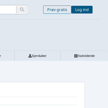
Prøv gratis
Log ind
r
Ejerskaber
Statstidende