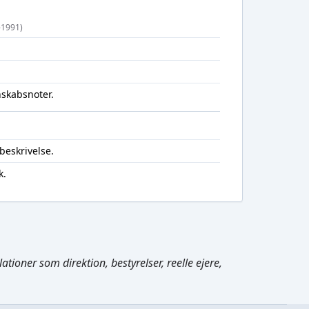
0-1991)
nskabsnoter.
beskrivelse.
k.
Cmd/Ctrl
+
K
tioner som direktion, bestyrelser, reelle ejere,
/
↓