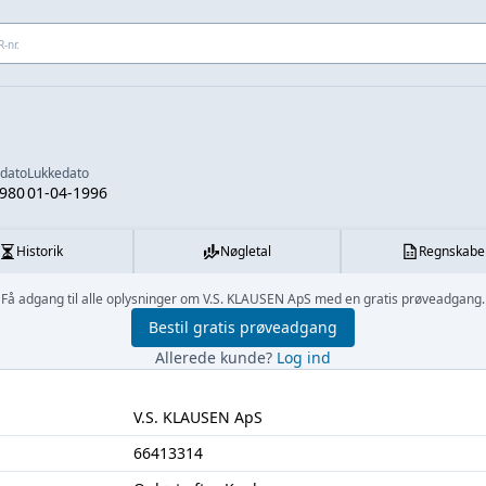
 adresse...
sdato
Lukkedato
1980
01-04-1996
Historik
Nøgletal
Regnskabe
Få adgang til alle oplysninger om V.S. KLAUSEN ApS med en gratis prøveadgang.
Bestil gratis prøveadgang
Allerede kunde?
Log ind
V.S. KLAUSEN ApS
66413314