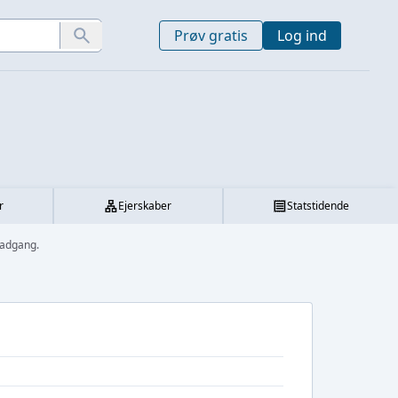
Prøv gratis
Log ind
r
Ejerskaber
Statstidende
eadgang.