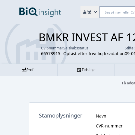
Søg efter fx. CVR-nr., navn,
/
BMKR INVEST AF 12
CVR-nummer
Selskabsstatus
Stifte
66573915
Opløst efter frivillig likvidation
09-0
Profil
Tidslinje
Få adga
Stamoplysninger
Navn
CVR-nummer