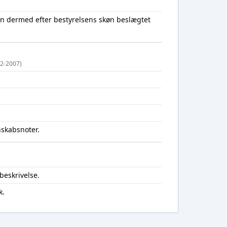
en dermed efter bestyrelsens skøn beslægtet
02-2007)
nskabsnoter.
beskrivelse.
k.