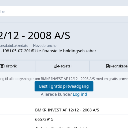
 adresse...
/12 - 2008 A/S
lsesdato
Lukkedato
Hovedbranche
1-1981
05-07-2016
Ikke-finansielle holdingselskaber
Historik
Nøgletal
Regnskabe
ng til alle oplysninger om BMKR INVEST AF 12/12 - 2008 A/S med en gratis prøv
Bestil gratis prøveadgang
Allerede kunde?
Log ind
BMKR INVEST AF 12/12 - 2008 A/S
66573915