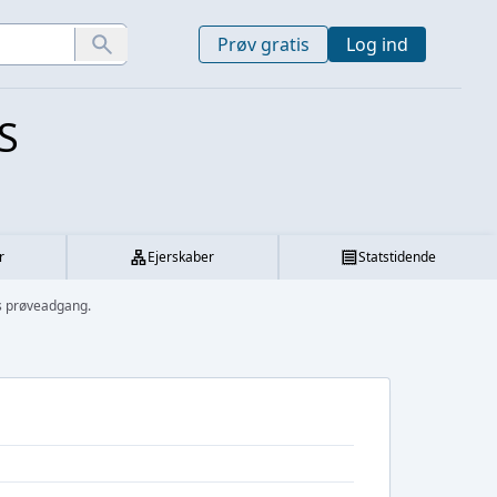
Prøv gratis
Log ind
S
r
Ejerskaber
Statstidende
s prøveadgang.