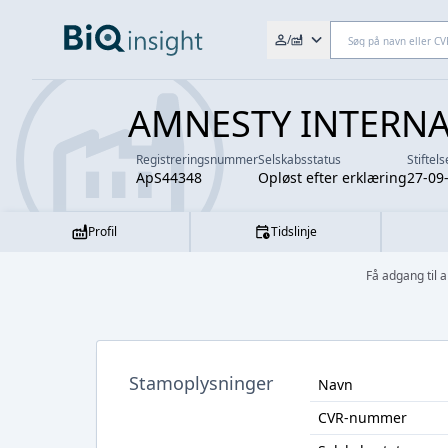
Søg efter fx. CVR-nr., navn,
/
AMNESTY INTERNA
Registreringsnummer
Selskabsstatus
Stiftel
ApS44348
Opløst efter erklæring
27-09
Profil
Tidslinje
Få adgang til
Stamoplysninger
Navn
CVR-nummer