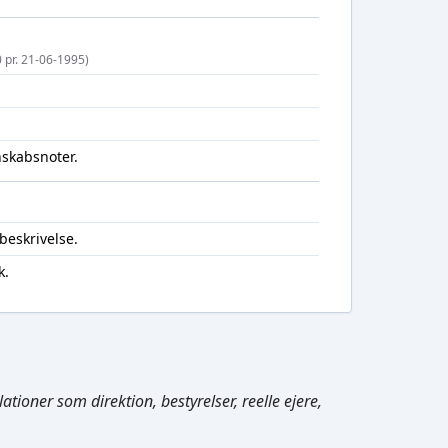
0 pr. 21-06-1995)
nskabsnoter.
beskrivelse.
k.
Cmd/Ctrl
+
K
tioner som direktion, bestyrelser, reelle ejere,
/