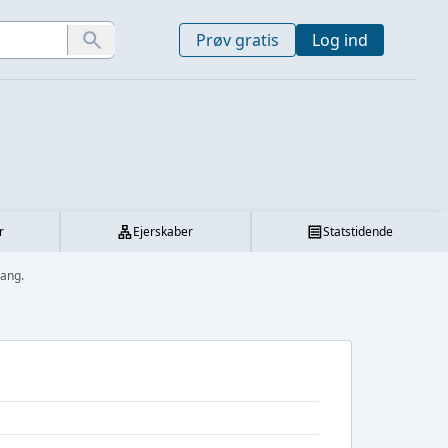
Prøv gratis
Log ind
r
Ejerskaber
Statstidende
gang.