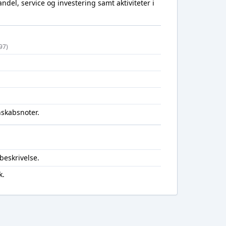
del, service og investering samt aktiviteter i
97)
nskabsnoter.
beskrivelse.
k.