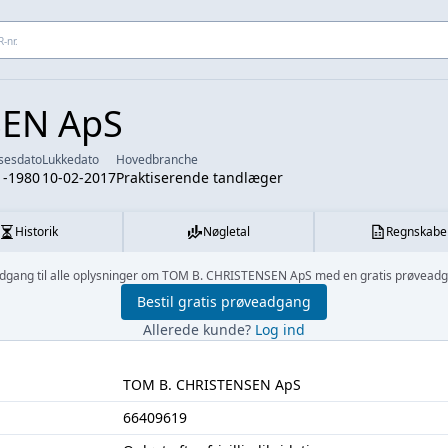
 adresse...
SEN ApS
lsesdato
Lukkedato
Hovedbranche
1-1980
10-02-2017
Praktiserende tandlæger
Historik
Nøgletal
Regnskabe
dgang til alle oplysninger om TOM B. CHRISTENSEN ApS med en gratis prøvead
Bestil gratis prøveadgang
Allerede kunde?
Log ind
TOM B. CHRISTENSEN ApS
66409619