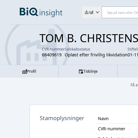
Søg efter fx. CVR-nr., navn,
/
TOM B. CHRISTEN
CVR-nummer
Selskabsstatus
Stifte
66409619
Opløst efter frivillig likvidation
01-1
Profil
Tidslinje
Få a
Stamoplysninger
Navn
CVR-nummer