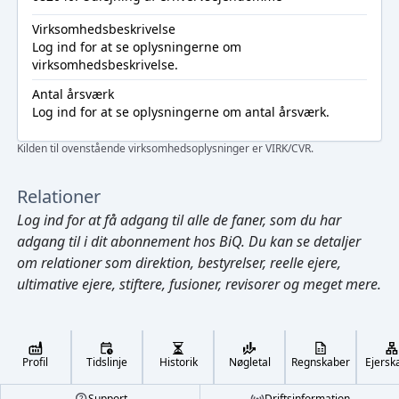
Virksomhedsbeskrivelse
Log ind
for at se oplysningerne om
virksomhedsbeskrivelse.
Antal årsværk
Log ind
for at se oplysningerne om antal årsværk.
Kilden til ovenstående virksomhedsoplysninger er VIRK/CVR.
Relationer
Log ind
for at få adgang til alle de faner, som du har
adgang til i dit abonnement hos BiQ. Du kan se detaljer
om relationer som direktion, bestyrelser, reelle ejere,
ultimative ejere, stiftere, fusioner, revisorer og meget mere.
Cmd/Ctrl
+
K
/
↓
Profil
Tidslinje
Historik
Nøgletal
Regnskaber
Ejersk
←
,
→
Footer
Support
Driftsinformation