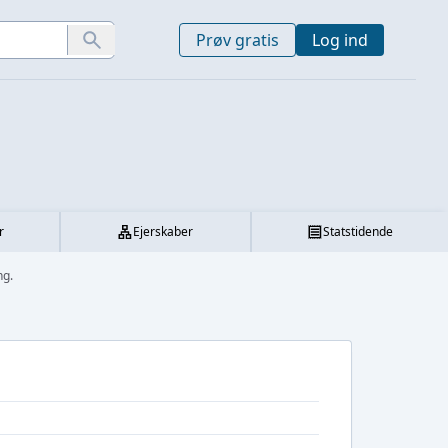
Prøv gratis
Log ind
r
Ejerskaber
Statstidende
ng.