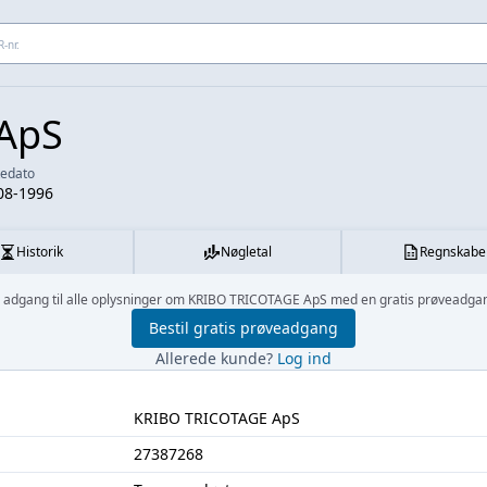
 adresse...
ApS
kedato
08-1996
Historik
Nøgletal
Regnskabe
 adgang til alle oplysninger om KRIBO TRICOTAGE ApS med en gratis prøveadga
Bestil gratis prøveadgang
Allerede kunde?
Log ind
KRIBO TRICOTAGE ApS
27387268