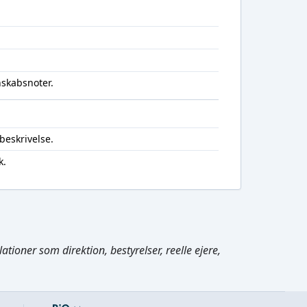
nskabsnoter.
beskrivelse.
k.
Cmd/Ctrl
+
K
tioner som direktion, bestyrelser, reelle ejere,
/
↓