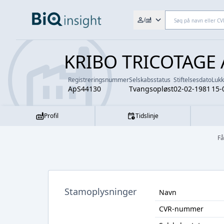
Søg efter fx. CVR-nr., navn,
/
KRIBO TRICOTAGE 
Registreringsnummer
Selskabsstatus
Stiftelsesdato
Luk
ApS44130
Tvangsopløst
02-02-1981
15-
Profil
Tidslinje
Få
Stamoplysninger
Navn
CVR-nummer