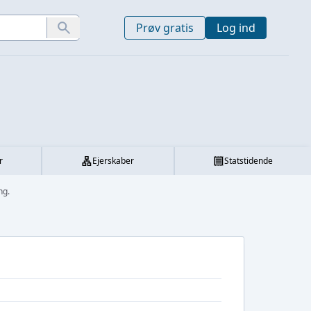
Prøv gratis
Log ind
r
Ejerskaber
Statstidende
ng.