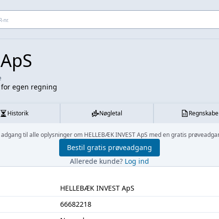
 adresse...
 ApS
e
 for egen regning
Historik
Nøgletal
Regnskabe
 adgang til alle oplysninger om HELLEBÆK INVEST ApS med en gratis prøveadga
Bestil gratis prøveadgang
Allerede kunde?
Log ind
HELLEBÆK INVEST ApS
66682218