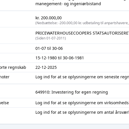
manegement- og ingeniørbistand
kr. 200.000,00
(Nedsættelse: -200.000,00 kr. udbetaling til anpartshavere,
PRICEWATERHOUSECOOPERS STATSAUTORISERE
(Siden 01-07-2011)
01-07 til 30-06
15-12-1980 til 30-06-1981
jorte regnskab
22-12-2025
noter
Log ind
for at se oplysningerne om seneste reg
649910: Investering for egen regning
velse
Log ind
for at se oplysningerne om virksomheds
Log ind
for at se oplysningerne om antal årsvær