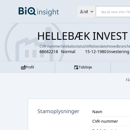
Søg efter fx. CVR-nr., navn,
/
HELLEBÆK INVEST
CVR-nummer
Selskabsstatus
Stiftelsesdato
Hovedbranch
66682218
Normal
15-12-1980
Investering
Profil
Tidslinje
Få
Stamoplysninger
Navn
CVR-nummer