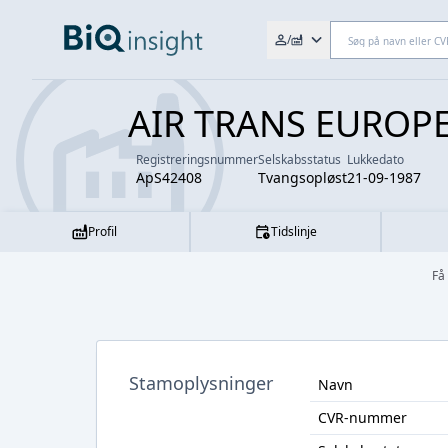
Søg efter fx. CVR-nr., navn,
/
AIR TRANS EUROPE
Registreringsnummer
Selskabsstatus
Lukkedato
ApS42408
Tvangsopløst
21-09-1987
Profil
Tidslinje
Få
Stamoplysninger
Navn
CVR-nummer