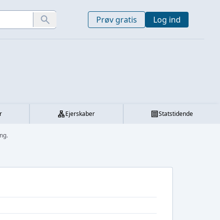
Prøv gratis
Log ind
r
Ejerskaber
Statstidende
ng.