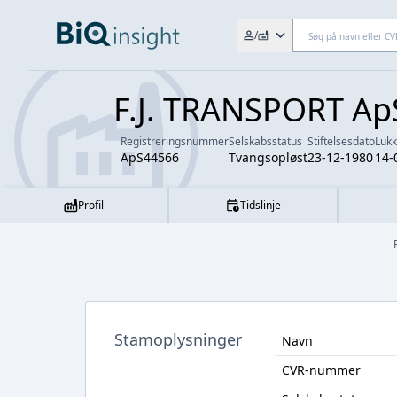
Søg efter fx. CVR-nr., navn,
/
F.J. TRANSPORT Ap
Registreringsnummer
Selskabsstatus
Stiftelsesdato
Luk
ApS44566
Tvangsopløst
23-12-1980
14-
Profil
Tidslinje
Stamoplysninger
Navn
CVR-nummer