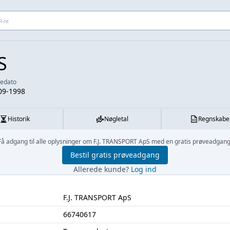
 adresse...
S
kedato
09-1998
Historik
Nøgletal
Regnskabe
Få adgang til alle oplysninger om F.J. TRANSPORT ApS med en gratis prøveadgang
Bestil gratis prøveadgang
Allerede kunde?
Log ind
F.J. TRANSPORT ApS
66740617