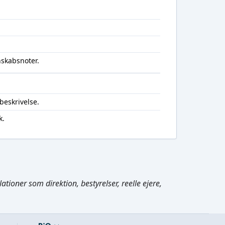
nskabsnoter.
beskrivelse.
k.
Cmd/Ctrl
+
K
tioner som direktion, bestyrelser, reelle ejere,
/
↓