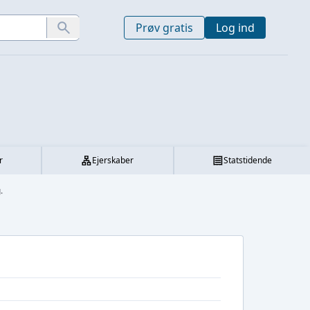
Prøv gratis
Log ind
r
Ejerskaber
Statstidende
.