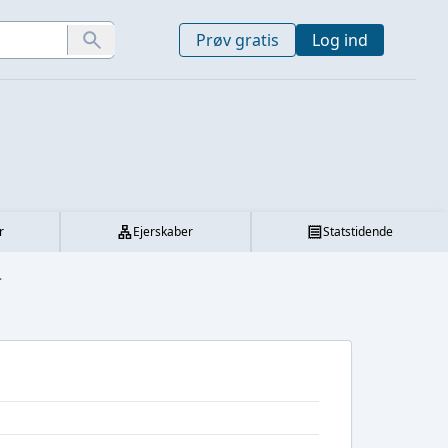
Prøv gratis
Log ind
r
Ejerskaber
Statstidende
.