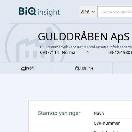
Søg efter fx. CVR-nr., navn,
/
GULDDRÅBEN ApS
CVR-nummer
Selskabsstatus
Antal Ansatte
Stiftelsesdato
69377114
Normal
4
03-12-1980
Profil
Tidslinje
Stamoplysninger
Navn
CVR-nummer