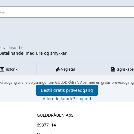
 adresse...
Hovedbranche
Detailhandel med ure og smykker
Historik
Nøgletal
Regnskabe
Få adgang til alle oplysninger om GULDDRÅBEN ApS med en gratis prøveadgang
Bestil gratis prøveadgang
Allerede kunde?
Log ind
GULDDRÅBEN ApS
69377114