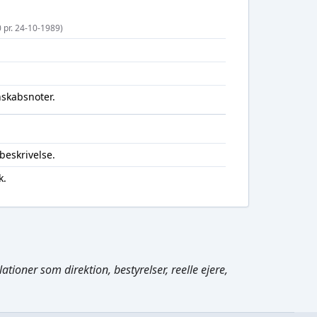
0 pr. 24-10-1989)
nskabsnoter.
beskrivelse.
k.
Cmd/Ctrl
+
K
tioner som direktion, bestyrelser, reelle ejere,
/
↓