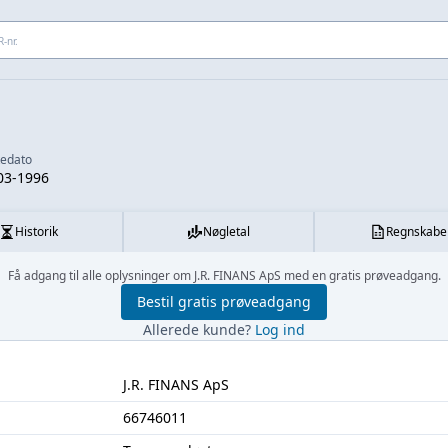
 adresse...
kedato
03-1996
Historik
Nøgletal
Regnskabe
Få adgang til alle oplysninger om J.R. FINANS ApS med en gratis prøveadgang.
Bestil gratis prøveadgang
Allerede kunde?
Log ind
J.R. FINANS ApS
66746011