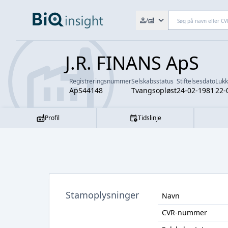
Søg efter fx. CVR-nr., navn,
/
J.R. FINANS ApS
Registreringsnummer
Selskabsstatus
Stiftelsesdato
Luk
ApS44148
Tvangsopløst
24-02-1981
22-
Profil
Tidslinje
Stamoplysninger
Navn
CVR-nummer