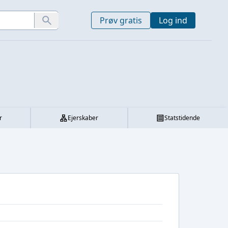
Prøv gratis
Log ind
r
Ejerskaber
Statstidende