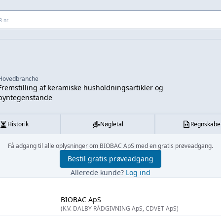
 adresse...
Hovedbranche
Fremstilling af keramiske husholdningsartikler og
pyntegenstande
Historik
Nøgletal
Regnskabe
Få adgang til alle oplysninger om BIOBAC ApS med en gratis prøveadgang.
Bestil gratis prøveadgang
Allerede kunde?
Log ind
BIOBAC ApS
(K.V. DALBY RÅDGIVNING ApS, CDVET ApS)