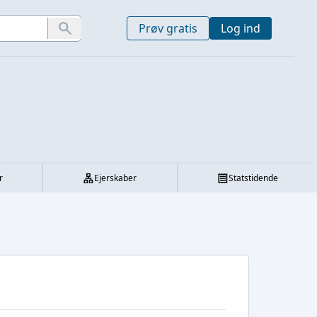
Prøv gratis
Log ind
r
Ejerskaber
Statstidende