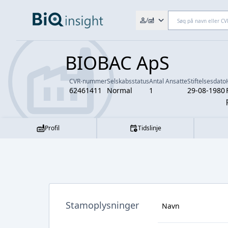
Søg efter fx. CVR-nr., navn,
/
BIOBAC ApS
CVR-nummer
Selskabsstatus
Antal Ansatte
Stiftelsesdato
62461411
Normal
1
29-08-1980
Profil
Tidslinje
Stamoplysninger
Navn