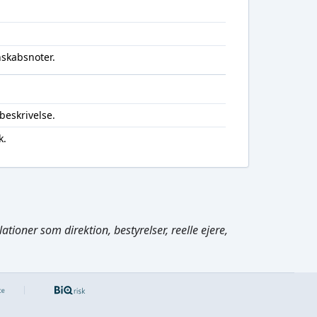
nskabsnoter.
beskrivelse.
k.
Cmd/Ctrl
+
K
tioner som direktion, bestyrelser, reelle ejere,
/
↓
←
,
→