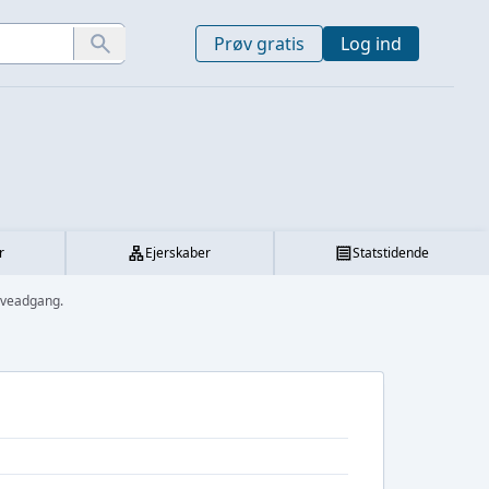
Prøv gratis
Log ind
r
Ejerskaber
Statstidende
øveadgang.