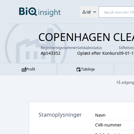
Søg efter fx. CVR-nr., navn,
/
COPENHAGEN CLE
Registreringsnummer
Selskabsstatus
Stiftelse
ApS43352
Opløst efter Konkurs
09-01-
Profil
Tidslinje
Få adgang
Stamoplysninger
Navn
CVR-nummer