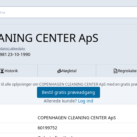
 adresse...
ANING CENTER ApS
sdato
Lukkedato
1981
23-10-1990
Historik
Nøgletal
Regnskabe
 til alle oplysninger om COPENHAGEN CLEANING CENTER ApS med en gratis pr
Bestil gratis prøveadgang
Allerede kunde?
Log ind
COPENHAGEN CLEANING CENTER ApS
60199752