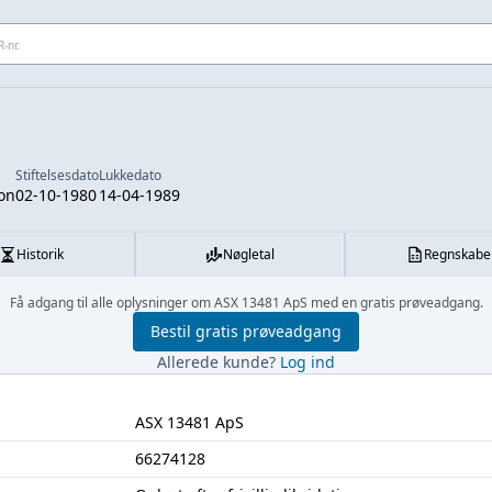
 adresse...
Stiftelsesdato
Lukkedato
ion
02-10-1980
14-04-1989
Historik
Nøgletal
Regnskabe
Få adgang til alle oplysninger om ASX 13481 ApS med en gratis prøveadgang.
Bestil gratis prøveadgang
Allerede kunde?
Log ind
ASX 13481 ApS
66274128