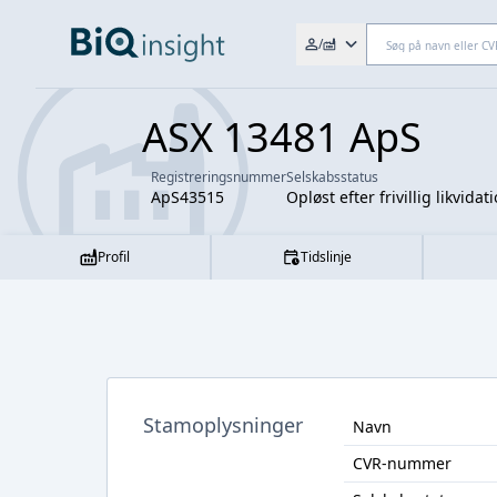
Søg efter fx. CVR-nr., navn,
/
ASX 13481 ApS
Registreringsnummer
Selskabsstatus
ApS43515
Opløst efter frivillig likvidat
Profil
Tidslinje
Stamoplysninger
Navn
CVR-nummer