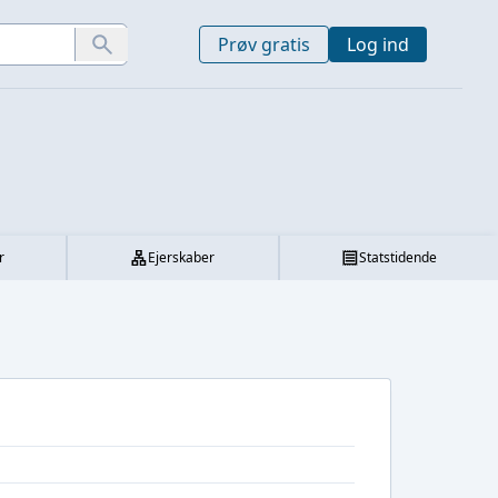
Prøv gratis
Log ind
r
Ejerskaber
Statstidende