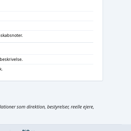
nskabsnoter.
beskrivelse.
k.
Cmd/Ctrl
+
K
tioner som direktion, bestyrelser, reelle ejere,
/
↓