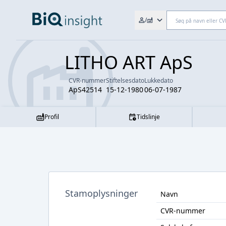
Søg efter fx. CVR-nr., navn,
/
LITHO ART ApS
CVR-nummer
Stiftelsesdato
Lukkedato
ApS42514
15-12-1980
06-07-1987
Profil
Tidslinje
Stamoplysninger
Navn
CVR-nummer