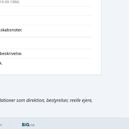
. 19-09-1986)
nskabsnoter.
beskrivelse.
k.
Cmd/Ctrl
+
K
tioner som direktion, bestyrelser, reelle ejere,
/
↓
←
,
→