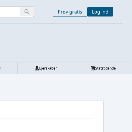
Prøv gratis
Log ind
r
Ejerskaber
Statstidende