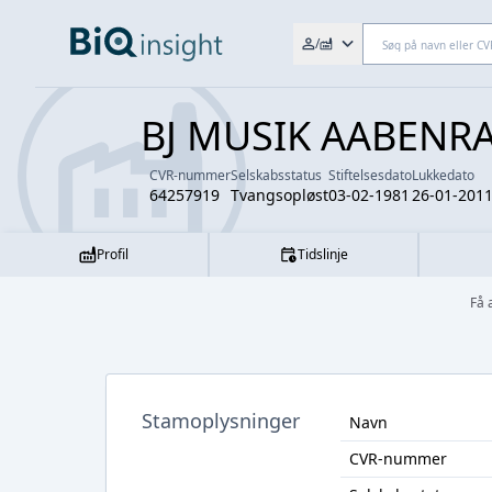
Søg efter fx. CVR-nr., navn,
/
BJ MUSIK AABENR
CVR-nummer
Selskabsstatus
Stiftelsesdato
Lukkedato
64257919
Tvangsopløst
03-02-1981
26-01-201
Profil
Tidslinje
Få 
Stamoplysninger
Navn
CVR-nummer