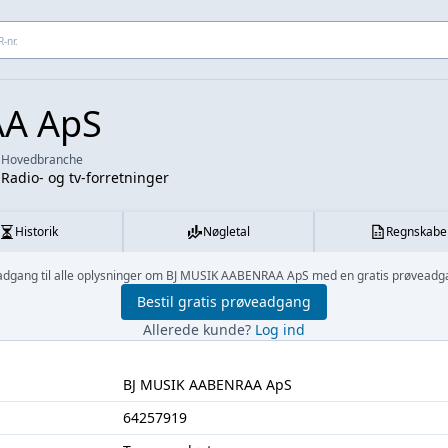
 adresse...
AA ApS
Hovedbranche
1
Radio- og tv-forretninger
Historik
Nøgletal
Regnskabe
adgang til alle oplysninger om BJ MUSIK AABENRAA ApS med en gratis prøveadg
Bestil gratis prøveadgang
Allerede kunde?
Log ind
BJ MUSIK AABENRAA ApS
64257919