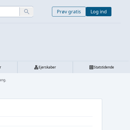
Prøv gratis
Log ind
r
Ejerskaber
Statstidende
ang.