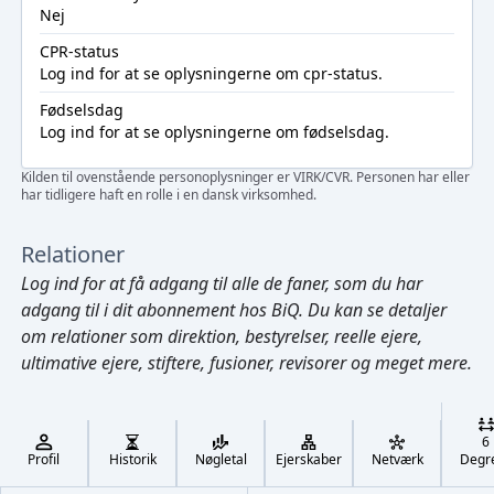
Nej
CPR-status
Log ind
for at se oplysningerne om cpr-status.
Fødselsdag
Log ind
for at se oplysningerne om fødselsdag.
Kilden til ovenstående personoplysninger er VIRK/CVR. Personen har eller
har tidligere haft en rolle i en dansk virksomhed.
Relationer
Log ind
for at få adgang til alle de faner, som du har
adgang til i dit abonnement hos BiQ. Du kan se detaljer
om relationer som direktion, bestyrelser, reelle ejere,
ultimative ejere, stiftere, fusioner, revisorer og meget mere.
Cmd/Ctrl
+
K
/
6
↓
Profil
Historik
Nøgletal
Ejerskaber
Netværk
Degr
←
,
→