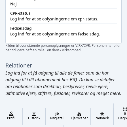
Nej
CPR-status
Log ind
for at se oplysningerne om cpr-status.
Fødselsdag
Log ind
for at se oplysningerne om fødselsdag.
Kilden til ovenstående personoplysninger er VIRK/CVR. Personen har eller
har tidligere haft en rolle i en dansk virksomhed.
Relationer
Log ind
for at få adgang til alle de faner, som du har
adgang til i dit abonnement hos BiQ. Du kan se detaljer
om relationer som direktion, bestyrelser, reelle ejere,
ultimative ejere, stiftere, fusioner, revisorer og meget mere.
Cmd/Ctrl
+
K
/
6
↓
Profil
Historik
Nøgletal
Ejerskaber
Netværk
Degr
←
,
→