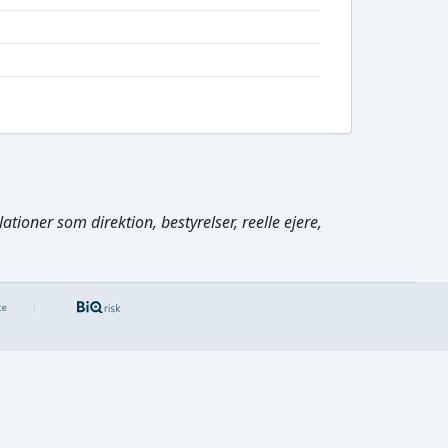
tioner som direktion, bestyrelser, reelle ejere,
Cmd/Ctrl
+
K