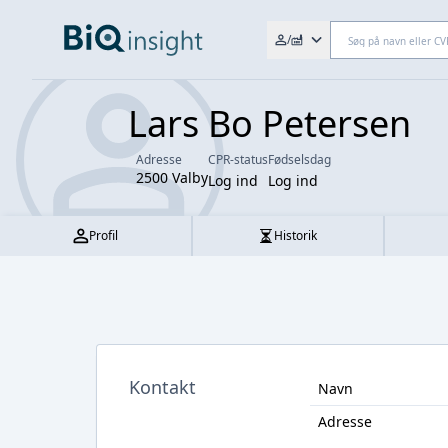
Søg efter fx. CVR-nr., navn,
/
Lars Bo Petersen
Adresse
CPR-status
Fødselsdag
2500 Valby
Log ind
Log ind
Profil
Historik
Kontakt
Navn
Adresse