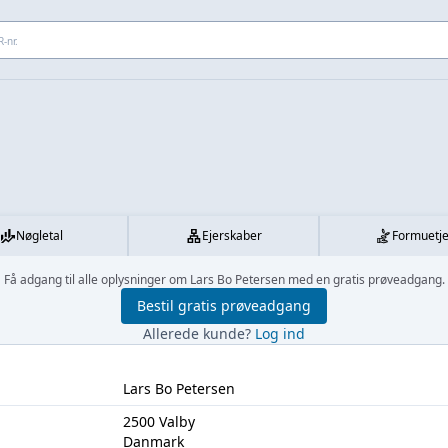
 adresse...
Nøgletal
Ejerskaber
Formuetj
Få adgang til alle oplysninger om Lars Bo Petersen med en gratis prøveadgang.
Bestil gratis prøveadgang
Allerede kunde?
Log ind
Lars Bo Petersen
2500 Valby
Danmark