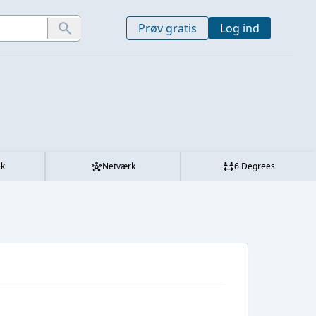
Prøv gratis
Log ind
ek
Netværk
6 Degrees