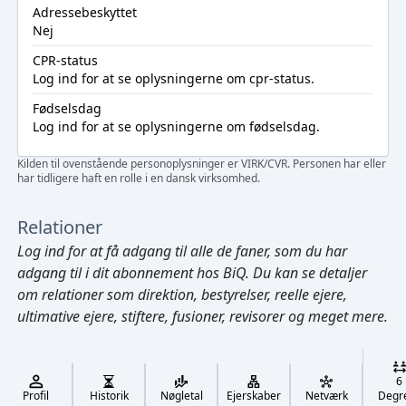
Adressebeskyttet
Nej
CPR-status
Log ind
for at se oplysningerne om cpr-status.
Fødselsdag
Log ind
for at se oplysningerne om fødselsdag.
Kilden til ovenstående personoplysninger er VIRK/CVR. Personen har eller
har tidligere haft en rolle i en dansk virksomhed.
Relationer
Log ind
for at få adgang til alle de faner, som du har
adgang til i dit abonnement hos BiQ. Du kan se detaljer
om relationer som direktion, bestyrelser, reelle ejere,
ultimative ejere, stiftere, fusioner, revisorer og meget mere.
Cmd/Ctrl
+
K
/
6
↓
Profil
Historik
Nøgletal
Ejerskaber
Netværk
Degr