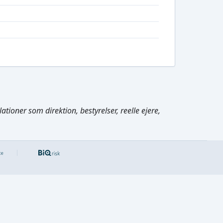
tioner som direktion, bestyrelser, reelle ejere,
Cmd/Ctrl
+
K