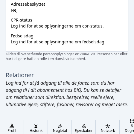
Adressebeskyttet
Nej
CPR-status
Log ind
for at se oplysningerne om cpr-status.
Fødselsdag
Log ind
for at se oplysningerne om fødselsdag.
Kilden til ovenstående personoplysninger er VIRK/CVR. Personen har eller
har tidligere haft en rolle i en dansk virksomhed.
Relationer
Log ind
for at få adgang til alle de faner, som du har
adgang til i dit abonnement hos BiQ. Du kan se detaljer
om relationer som direktion, bestyrelser, reelle ejere,
ultimative ejere, stiftere, fusioner, revisorer og meget mere.
Cmd/Ctrl
+
K
/
6
↓
Profil
Historik
Nøgletal
Ejerskaber
Netværk
Degr