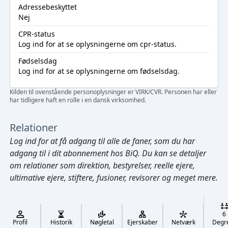
Adressebeskyttet
Nej
CPR-status
Log ind
for at se oplysningerne om cpr-status.
Fødselsdag
Log ind
for at se oplysningerne om fødselsdag.
Kilden til ovenstående personoplysninger er VIRK/CVR. Personen har eller
har tidligere haft en rolle i en dansk virksomhed.
Relationer
Log ind
for at få adgang til alle de faner, som du har
adgang til i dit abonnement hos BiQ. Du kan se detaljer
om relationer som direktion, bestyrelser, reelle ejere,
ultimative ejere, stiftere, fusioner, revisorer og meget mere.
Cmd/Ctrl
+
K
/
6
↓
Profil
Historik
Nøgletal
Ejerskaber
Netværk
Degr