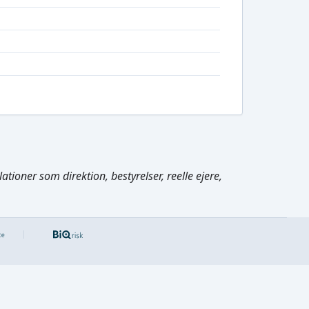
tioner som direktion, bestyrelser, reelle ejere,
Cmd/Ctrl
+
K