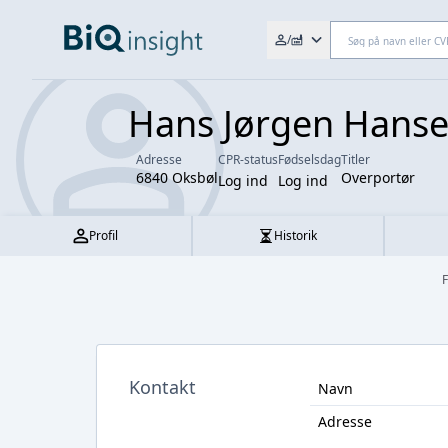
Søg efter fx. CVR-nr., navn,
/
Hans Jørgen Hans
Adresse
CPR-status
Fødselsdag
Titler
6840 Oksbøl
Overportør
Log ind
Log ind
Profil
Historik
F
Kontakt
Navn
Adresse