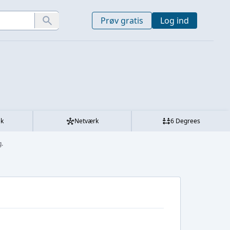
Prøv gratis
Log ind
ek
Netværk
6 Degrees
g.