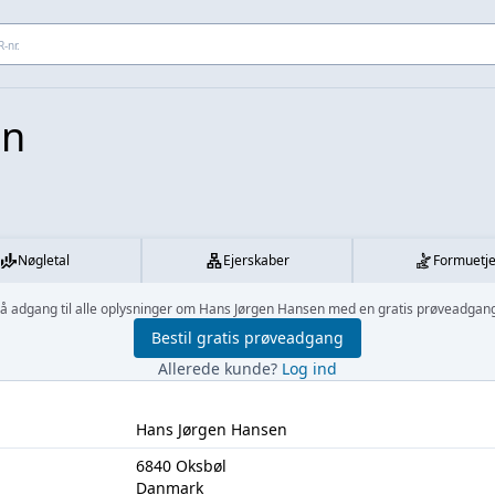
 adresse...
en
Nøgletal
Ejerskaber
Formuetj
å adgang til alle oplysninger om Hans Jørgen Hansen med en gratis prøveadgan
Bestil gratis prøveadgang
Allerede kunde?
Log ind
Hans Jørgen Hansen
6840 Oksbøl
Danmark