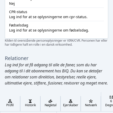
Nej
CPR-status
Log ind
for at se oplysningerne om cpr-status.
Fødselsdag
Log ind
for at se oplysningerne om fødselsdag.
Kilden til ovenstående personoplysninger er VIRK/CVR. Personen har eller
har tidligere haft en rolle i en dansk virksomhed.
Relationer
Log ind
for at få adgang til alle de faner, som du har
adgang til i dit abonnement hos BiQ. Du kan se detaljer
om relationer som direktion, bestyrelser, reelle ejere,
ultimative ejere, stiftere, fusioner, revisorer og meget mere.
Cmd/Ctrl
+
K
/
6
↓
Profil
Historik
Nøgletal
Ejerskaber
Netværk
Degr
←
,
→