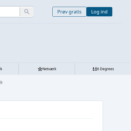
Prøv gratis
Log ind
ek
Netværk
6 Degrees
g.