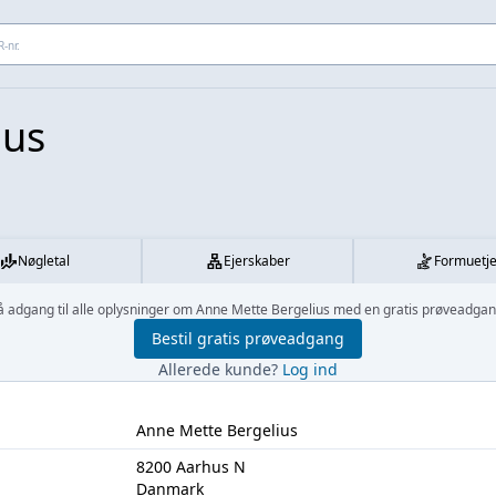
 adresse...
ius
Nøgletal
Ejerskaber
Formuetj
å adgang til alle oplysninger om Anne Mette Bergelius med en gratis prøveadgan
Bestil gratis prøveadgang
Allerede kunde?
Log ind
Anne Mette Bergelius
8200 Aarhus N
Danmark