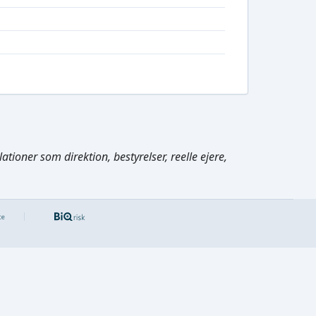
tioner som direktion, bestyrelser, reelle ejere,
Cmd/Ctrl
+
K