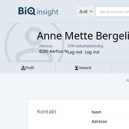
Søg efter fx. CVR-nr., navn,
/
Anne Mette Bergel
Adresse
CPR-status
Fødselsdag
8200 Aarhus N
Log ind
Log ind
Profil
Historik
F
Kontakt
Navn
Adresse