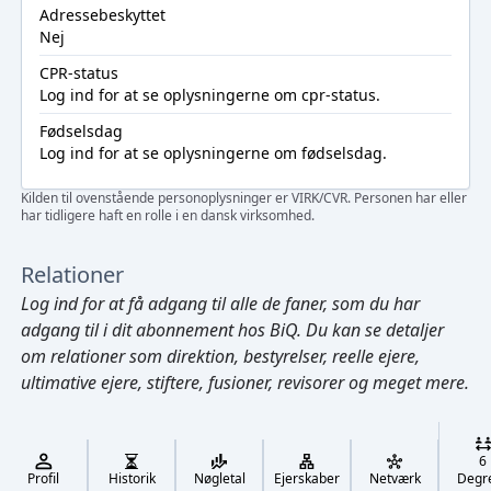
Adressebeskyttet
Nej
CPR-status
Log ind
for at se oplysningerne om cpr-status.
Fødselsdag
Log ind
for at se oplysningerne om fødselsdag.
Kilden til ovenstående personoplysninger er VIRK/CVR. Personen har eller
har tidligere haft en rolle i en dansk virksomhed.
Relationer
Log ind
for at få adgang til alle de faner, som du har
adgang til i dit abonnement hos BiQ. Du kan se detaljer
om relationer som direktion, bestyrelser, reelle ejere,
ultimative ejere, stiftere, fusioner, revisorer og meget mere.
Cmd/Ctrl
+
K
/
6
↓
Profil
Historik
Nøgletal
Ejerskaber
Netværk
Degr