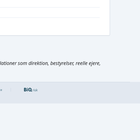
tioner som direktion, bestyrelser, reelle ejere,
Cmd/Ctrl
+
K