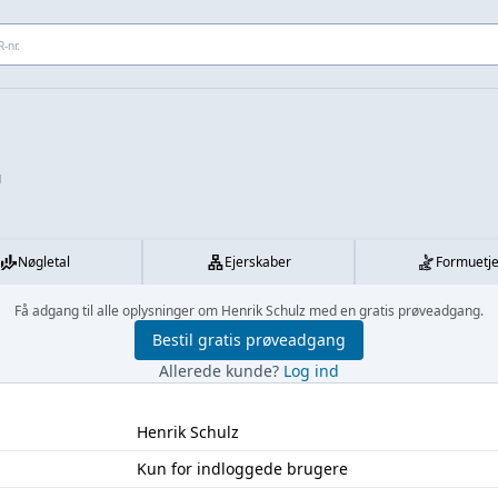
 adresse...
g
Nøgletal
Ejerskaber
Formuetj
Få adgang til alle oplysninger om Henrik Schulz med en gratis prøveadgang.
Bestil gratis prøveadgang
Allerede kunde?
Log ind
Henrik Schulz
Kun for indloggede brugere