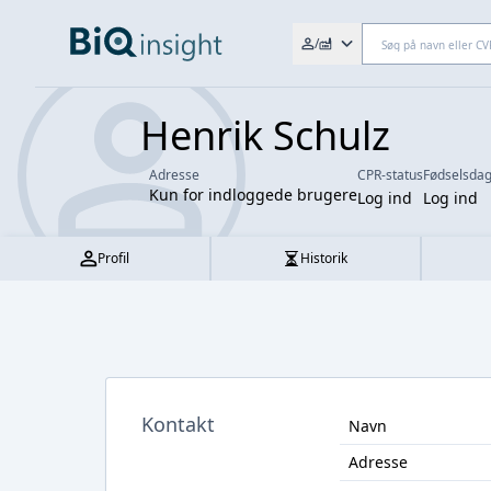
Søg efter fx. CVR-nr., navn,
/
Henrik Schulz
Adresse
CPR-status
Fødselsda
Kun for indloggede brugere
Log ind
Log ind
Profil
Historik
Kontakt
Navn
Adresse