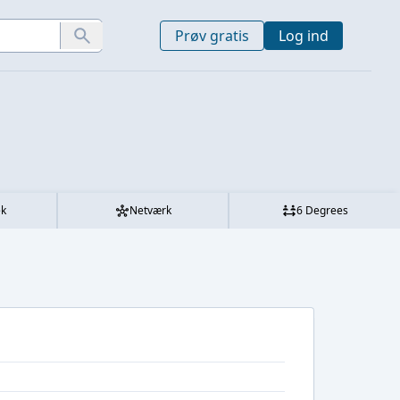
Prøv gratis
Log ind
ek
Netværk
6 Degrees