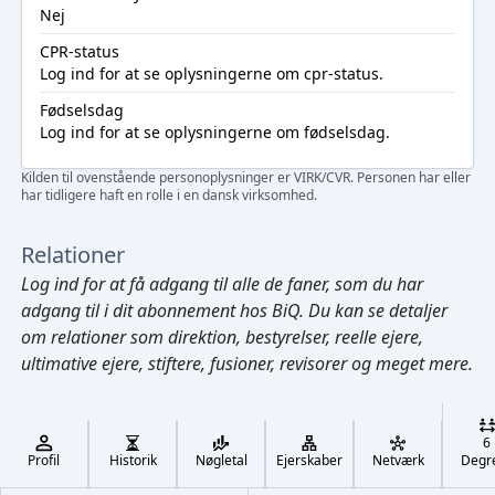
Nej
CPR-status
Log ind
for at se oplysningerne om cpr-status.
Fødselsdag
Log ind
for at se oplysningerne om fødselsdag.
Kilden til ovenstående personoplysninger er VIRK/CVR. Personen har eller
har tidligere haft en rolle i en dansk virksomhed.
Relationer
Log ind
for at få adgang til alle de faner, som du har
adgang til i dit abonnement hos BiQ. Du kan se detaljer
om relationer som direktion, bestyrelser, reelle ejere,
ultimative ejere, stiftere, fusioner, revisorer og meget mere.
Cmd/Ctrl
+
K
/
6
↓
Profil
Historik
Nøgletal
Ejerskaber
Netværk
Degr
←
,
→