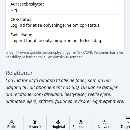
Adressebeskyttet
Nej
CPR-status
Log ind
for at se oplysningerne om cpr-status.
Fødselsdag
Log ind
for at se oplysningerne om fødselsdag.
Kilden til ovenstående personoplysninger er VIRK/CVR. Personen har eller
har tidligere haft en rolle i en dansk virksomhed.
Relationer
Log ind
for at få adgang til alle de faner, som du har
adgang til i dit abonnement hos BiQ. Du kan se detaljer
om relationer som direktion, bestyrelser, reelle ejere,
ultimative ejere, stiftere, fusioner, revisorer og meget mere.
Cmd/Ctrl
+
K
/
6
↓
Profil
Historik
Nøgletal
Ejerskaber
Netværk
Degr