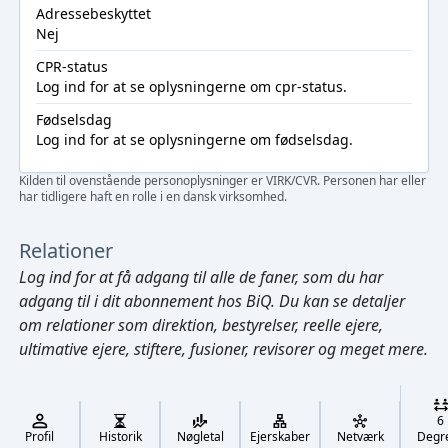
Adressebeskyttet
Nej
CPR-status
Log ind
for at se oplysningerne om cpr-status.
Fødselsdag
Log ind
for at se oplysningerne om fødselsdag.
Kilden til ovenstående personoplysninger er VIRK/CVR. Personen har eller
har tidligere haft en rolle i en dansk virksomhed.
Relationer
Log ind
for at få adgang til alle de faner, som du har
adgang til i dit abonnement hos BiQ. Du kan se detaljer
om relationer som direktion, bestyrelser, reelle ejere,
ultimative ejere, stiftere, fusioner, revisorer og meget mere.
Cmd/Ctrl
+
K
/
6
↓
Profil
Historik
Nøgletal
Ejerskaber
Netværk
Degr