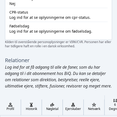
Nej
CPR-status
Log ind
for at se oplysningerne om cpr-status.
Fødselsdag
Log ind
for at se oplysningerne om fødselsdag.
Kilden til ovenstående personoplysninger er VIRK/CVR. Personen har eller
har tidligere haft en rolle i en dansk virksomhed.
Relationer
Log ind
for at få adgang til alle de faner, som du har
adgang til i dit abonnement hos BiQ. Du kan se detaljer
om relationer som direktion, bestyrelser, reelle ejere,
ultimative ejere, stiftere, fusioner, revisorer og meget mere.
Cmd/Ctrl
+
K
/
6
↓
Profil
Historik
Nøgletal
Ejerskaber
Netværk
Degr
←
,
→