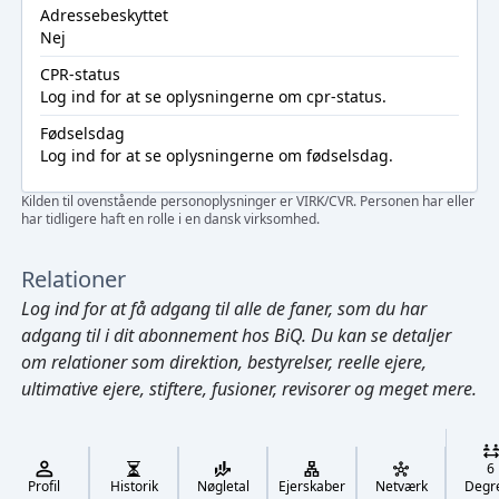
Adressebeskyttet
Nej
CPR-status
Log ind
for at se oplysningerne om cpr-status.
Fødselsdag
Log ind
for at se oplysningerne om fødselsdag.
Kilden til ovenstående personoplysninger er VIRK/CVR. Personen har eller
har tidligere haft en rolle i en dansk virksomhed.
Relationer
Log ind
for at få adgang til alle de faner, som du har
adgang til i dit abonnement hos BiQ. Du kan se detaljer
om relationer som direktion, bestyrelser, reelle ejere,
ultimative ejere, stiftere, fusioner, revisorer og meget mere.
Cmd/Ctrl
+
K
/
6
↓
Profil
Historik
Nøgletal
Ejerskaber
Netværk
Degr