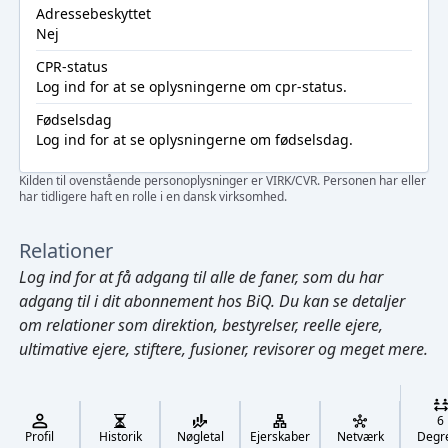
Adressebeskyttet
Nej
CPR-status
Log ind
for at se oplysningerne om cpr-status.
Fødselsdag
Log ind
for at se oplysningerne om fødselsdag.
Kilden til ovenstående personoplysninger er VIRK/CVR. Personen har eller
har tidligere haft en rolle i en dansk virksomhed.
Relationer
Log ind
for at få adgang til alle de faner, som du har
adgang til i dit abonnement hos BiQ. Du kan se detaljer
om relationer som direktion, bestyrelser, reelle ejere,
ultimative ejere, stiftere, fusioner, revisorer og meget mere.
Cmd/Ctrl
+
K
/
6
↓
Profil
Historik
Nøgletal
Ejerskaber
Netværk
Degr