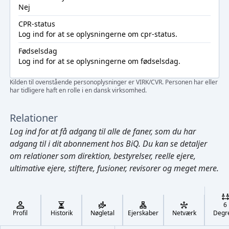
Nej
CPR-status
Log ind
for at se oplysningerne om cpr-status.
Fødselsdag
Log ind
for at se oplysningerne om fødselsdag.
Kilden til ovenstående personoplysninger er VIRK/CVR. Personen har eller
har tidligere haft en rolle i en dansk virksomhed.
Relationer
Log ind
for at få adgang til alle de faner, som du har
adgang til i dit abonnement hos BiQ. Du kan se detaljer
om relationer som direktion, bestyrelser, reelle ejere,
ultimative ejere, stiftere, fusioner, revisorer og meget mere.
Cmd/Ctrl
+
K
/
6
↓
Profil
Historik
Nøgletal
Ejerskaber
Netværk
Degr
←
,
→