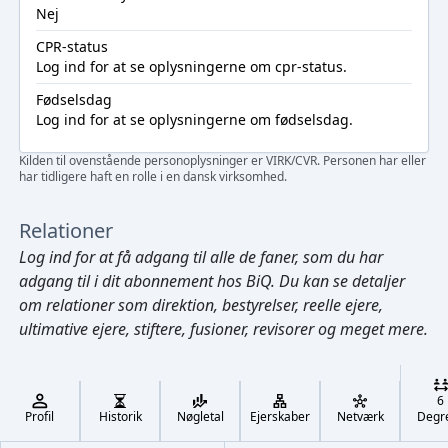
Nej
CPR-status
Log ind
for at se oplysningerne om cpr-status.
Fødselsdag
Log ind
for at se oplysningerne om fødselsdag.
Kilden til ovenstående personoplysninger er VIRK/CVR. Personen har eller
har tidligere haft en rolle i en dansk virksomhed.
Relationer
Log ind
for at få adgang til alle de faner, som du har
adgang til i dit abonnement hos BiQ. Du kan se detaljer
om relationer som direktion, bestyrelser, reelle ejere,
ultimative ejere, stiftere, fusioner, revisorer og meget mere.
Cmd/Ctrl
+
K
/
6
↓
Profil
Historik
Nøgletal
Ejerskaber
Netværk
Degr
←
,
→