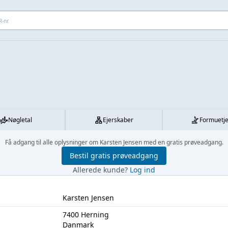
 adresse...
Nøgletal
Ejerskaber
Formuetj
Få adgang til alle oplysninger om Karsten Jensen med en gratis prøveadgang.
Bestil gratis prøveadgang
Allerede kunde?
Log ind
Karsten Jensen
7400 Herning
Danmark