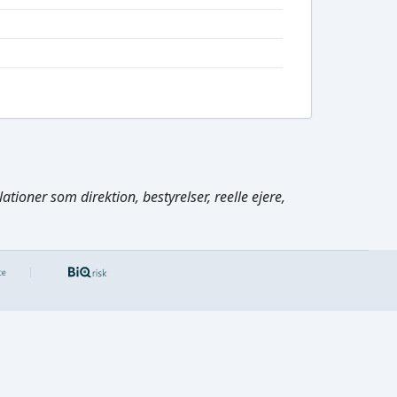
tioner som direktion, bestyrelser, reelle ejere,
Cmd/Ctrl
+
K