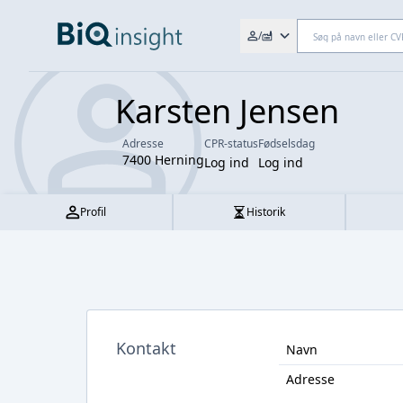
Søg efter fx. CVR-nr., navn,
/
Karsten Jensen
Adresse
CPR-status
Fødselsdag
7400 Herning
Log ind
Log ind
Profil
Historik
Kontakt
Navn
Adresse