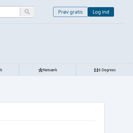
Prøv gratis
Log ind
ek
Netværk
6 Degrees