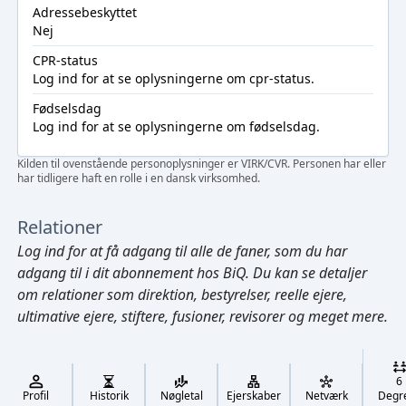
Adressebeskyttet
Nej
CPR-status
Log ind
for at se oplysningerne om cpr-status.
Fødselsdag
Log ind
for at se oplysningerne om fødselsdag.
Kilden til ovenstående personoplysninger er VIRK/CVR. Personen har eller
har tidligere haft en rolle i en dansk virksomhed.
Relationer
Log ind
for at få adgang til alle de faner, som du har
adgang til i dit abonnement hos BiQ. Du kan se detaljer
om relationer som direktion, bestyrelser, reelle ejere,
ultimative ejere, stiftere, fusioner, revisorer og meget mere.
Cmd/Ctrl
+
K
/
6
↓
Profil
Historik
Nøgletal
Ejerskaber
Netværk
Degr