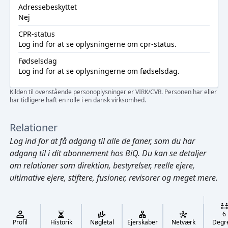
Adressebeskyttet
Nej
CPR-status
Log ind
for at se oplysningerne om cpr-status.
Fødselsdag
Log ind
for at se oplysningerne om fødselsdag.
Kilden til ovenstående personoplysninger er VIRK/CVR. Personen har eller
har tidligere haft en rolle i en dansk virksomhed.
Relationer
Log ind
for at få adgang til alle de faner, som du har
adgang til i dit abonnement hos BiQ. Du kan se detaljer
om relationer som direktion, bestyrelser, reelle ejere,
ultimative ejere, stiftere, fusioner, revisorer og meget mere.
Cmd/Ctrl
+
K
/
6
↓
Profil
Historik
Nøgletal
Ejerskaber
Netværk
Degr