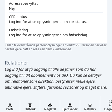
Adressebeskyttet
Nej
CPR-status
Log ind
for at se oplysningerne om cpr-status.
Fødselsdag
Log ind
for at se oplysningerne om fødselsdag.
Kilden til ovenstående personoplysninger er VIRK/CVR. Personen har eller
har tidligere haft en rolle i en dansk virksomhed.
Relationer
Log ind
for at få adgang til alle de faner, som du har
adgang til i dit abonnement hos BiQ. Du kan se detaljer
om relationer som direktion, bestyrelser, reelle ejere,
ultimative ejere, stiftere, fusioner, revisorer og meget mere.
Cmd/Ctrl
+
K
/
6
↓
Profil
Historik
Nøgletal
Ejerskaber
Netværk
Degr