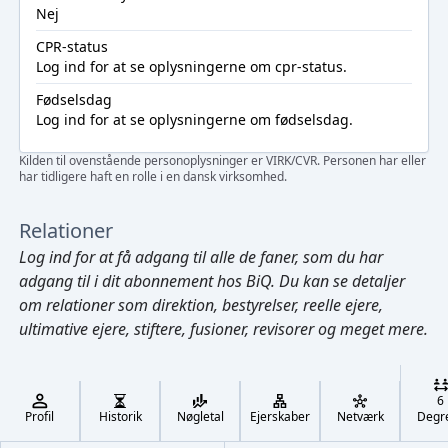
Nej
CPR-status
Log ind
for at se oplysningerne om cpr-status.
Fødselsdag
Log ind
for at se oplysningerne om fødselsdag.
Kilden til ovenstående personoplysninger er VIRK/CVR. Personen har eller
har tidligere haft en rolle i en dansk virksomhed.
Relationer
Log ind
for at få adgang til alle de faner, som du har
adgang til i dit abonnement hos BiQ. Du kan se detaljer
om relationer som direktion, bestyrelser, reelle ejere,
ultimative ejere, stiftere, fusioner, revisorer og meget mere.
Cmd/Ctrl
+
K
/
6
↓
Profil
Historik
Nøgletal
Ejerskaber
Netværk
Degr
←
,
→